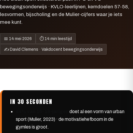
bewegingsonderwijs · KVLO-leerlijnen, kerndoelen 57-58,
lesvormen, bijscholing en de Mulier-cijfers waar je iets
mee kunt.
📅 14 mei 2026
⏱ 14 min leestijd
✍️ David Clemens · Vakdocent bewegingsonderwijs
IN 30 SECONDEN
44% van 16-19-jarigen
doet al een vorm van urban
sport (Mulier, 2023) · de motivatiehefboom in de
gymles is groot.