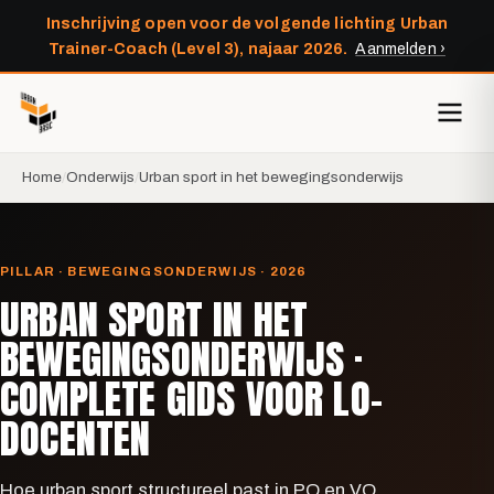
Inschrijving open voor de volgende lichting Urban
Trainer-Coach (Level 3), najaar 2026.
Aanmelden ›
Home
Onderwijs
Urban sport in het bewegingsonderwijs
PILLAR · BEWEGINGSONDERWIJS · 2026
URBAN SPORT IN HET
BEWEGINGSONDERWIJS ·
COMPLETE GIDS VOOR LO-
DOCENTEN
Hoe urban sport structureel past in PO en VO