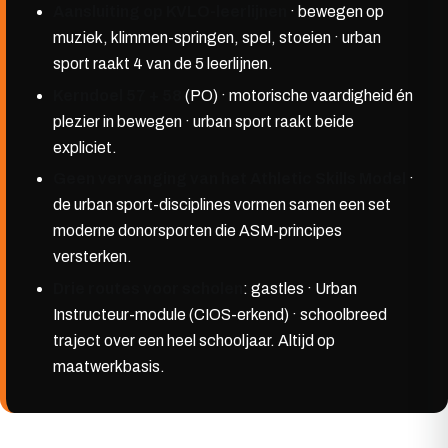
Aansluiting op KVLO-leerlijnen
· bewegen op
muziek, klimmen-springen, spel, stoeien · urban
sport raakt 4 van de 5 leerlijnen.
Kerndoel 57 + 58
(PO) · motorische vaardigheid én
plezier in bewegen · urban sport raakt beide
expliciet.
Geen vervanging van het Athletic Skills Model
·
de urban sport-disciplines vormen samen een set
moderne donorsporten die ASM-principes
versterken.
Drie routes voor scholen
: gastles · Urban
Instructeur-module (CIOS-erkend) · schoolbreed
traject over een heel schooljaar. Altijd op
maatwerkbasis.