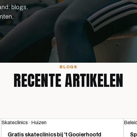
and: blogs,
nten,
BLOGS
RECENTE ARTIKELEN
Skateclinics · Huizen
Belei
Gratis skateclinics bij 't Gooierhoofd
Sp