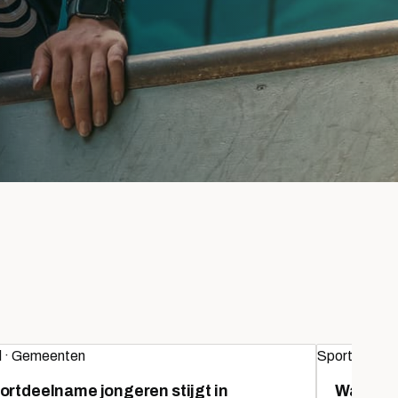
d · Gemeenten
Sportaanbied
ortdeelname jongeren stijgt in
Waarom s