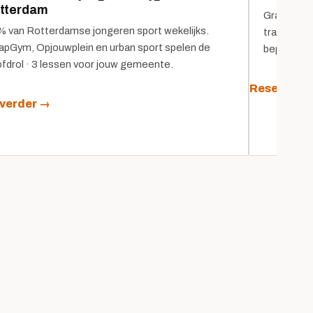
tterdam
Gratis onl
 van Rotterdamse jongeren sport wekelijks.
trainers 
pGym, Opjouwplein en urban sport spelen de
beperkt aa
fdrol · 3 lessen voor jouw gemeente.
Reserveer 
 verder →