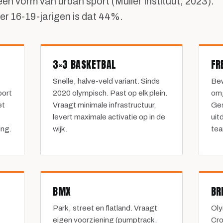
n vorm van urban sport (Mulier Instituut, 2023).
r 16-19-jarigen is dat 44%.
3×3 BASKETBAL
FR
Snelle, halve-veld variant. Sinds
Bew
port
2020 olympisch. Past op elk plein.
omg
et
Vraagt minimale infrastructuur,
Ges
levert maximale activatie op in de
uit
ing.
wijk.
tea
BMX
BR
Park, street en flatland. Vraagt
Oly
eigen voorziening (pumptrack,
Cro