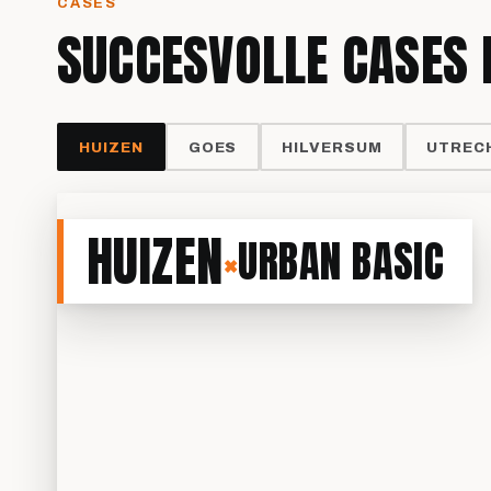
CASES
SUCCESVOLLE CASES 
HUIZEN
GOES
HILVERSUM
UTREC
HUIZEN
×
URBAN BASIC