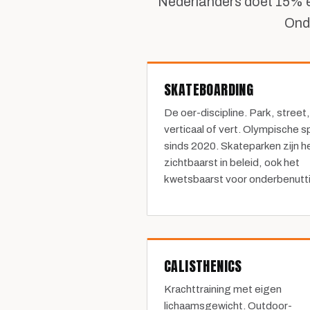
Nederlanders doet 15% ee
Onde
SKATEBOARDING
De oer-discipline. Park, street,
verticaal of vert. Olympische s
sinds 2020. Skateparken zijn h
zichtbaarst in beleid, ook het
kwetsbaarst voor onderbenutt
CALISTHENICS
Krachttraining met eigen
lichaamsgewicht. Outdoor-