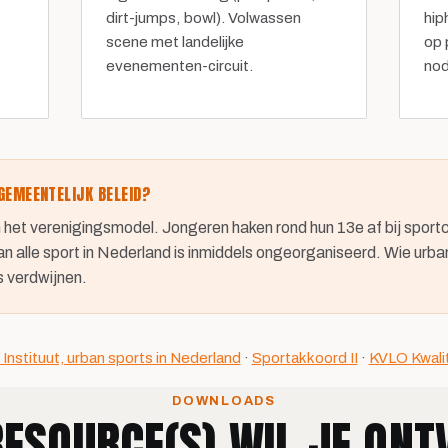
dirt-jumps, bowl). Volwassen
hip
scene met landelijke
op 
evenementen-circuit.
nod
GEMEENTELIJK BELEID?
n het verenigingsmodel. Jongeren haken rond hun 13e af bij sportc
lle sport in Nederland is inmiddels ongeorganiseerd. Wie urban sp
s verdwijnen.
 Instituut, urban sports in Nederland
·
Sportakkoord II
·
KVLO Kwali
DOWNLOADS
ESOURCE(S) WIL JE ON