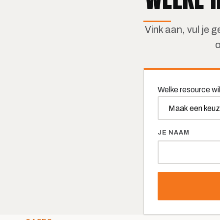
Vink aan, vul je g
o
Welke resource wi
JE NAAM
n