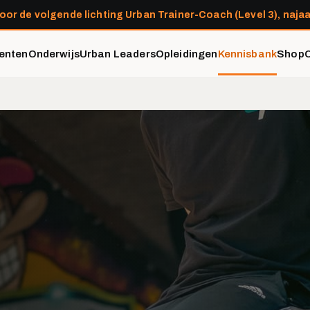
oor de volgende lichting Urban Trainer-Coach (Level 3), najaa
enten
Onderwijs
Urban Leaders
Opleidingen
Kennisbank
Shop
O
,