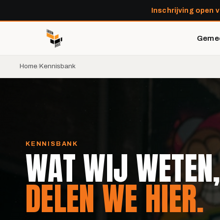
Inschrijving open v
Geme
Home
Kennisbank
KENNISBANK
WAT WIJ WETEN
DELEN WE HIER.