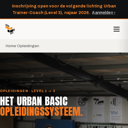
Inschrijving open voor de volgende lichting Urban
Trainer-Coach (Level 3), najaar 2026.
Aanmelden ›
Home
Opleidingen
OPLEIDINGEN · LEVEL 1 → 3
HET URBAN BASIC
OPLEIDINGSSYSTEEM.