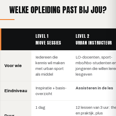
WELKE OPLEIDING PAST BIJ JOU?
LEVEL 1
LEVEL 2
MOVE SESSIES
URBAN INSTRUCTEUR
Iedereen die
LO-docenten, sport-
kennis wil maken
mbo/hbo-studenten e
Voor wie
met urban sport
jongeren die willen lere
als middel
lesgeven
Inspiratie + basis-
Assisteren in de les
Eindniveau
overzicht
1 dag
12 lessen van 3 uur: th
en praktijk, plus
Duur