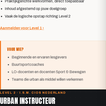
Praktijkgerichte werkvormen, direct toepasbaar
Inhoud afgestemd op jouw doelgroep
Vincent van Duijn
Vaak de logische opstap richting Level 2
Student Academie voor Lichamelijke Opvoeding
Joachim Dinkelman
Eigenaar Munki Motion
Thomas Dijkmeijer
Aanmelden voor Level 1 ›
Eigenaar JUMP Freerun Heerenveen
Bram de Waal
Professioneel breakdancer, Breaksquad Crew
VOOR WIE?
Beginnende en ervaren lesgevers
Buurtsportcoaches
LO-docenten en docenten Sport & Bewegen
Teams die urban als middel willen verkennen
LEVEL 2 · I.S.M. CIOS NEDERLAND
URBAN INSTRUCTEUR