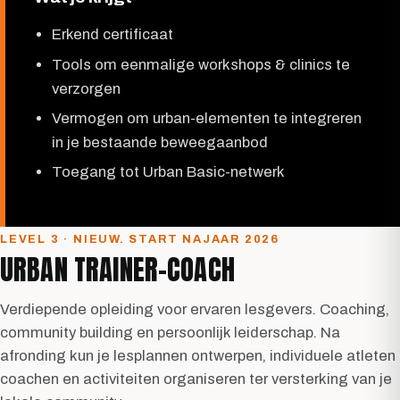
Erkend certificaat
Tools om eenmalige workshops & clinics te
verzorgen
Vermogen om urban-elementen te integreren
in je bestaande beweegaanbod
Toegang tot Urban Basic-netwerk
LEVEL 3 · NIEUW. START NAJAAR 2026
URBAN TRAINER-COACH
Verdiepende opleiding voor ervaren lesgevers. Coaching,
community building en persoonlijk leiderschap. Na
afronding kun je lesplannen ontwerpen, individuele atleten
coachen en activiteiten organiseren ter versterking van je