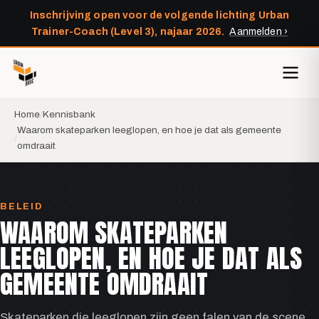
Inschrijving open voor de volgende lichting Urban
Trainer-Coach (Level 3), najaar 2026.
Aanmelden ›
Home
Kennisbank
Waarom skateparken leeglopen, en hoe je dat als gemeente
omdraait
BELEID
WAAROM SKATEPARKEN
LEEGLOPEN, EN HOE JE DAT ALS
GEMEENTE OMDRAAIT
Skateparken die leeglopen zijn geen falen van de scene,