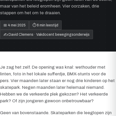
maar van het beleid eromheen. Vier oorzaken, drie
stappen om het om te draaien.
📅 4 mei 2025
⏱ 6 min leestijd
✍️ David Clemens · Vakdocent bewegingsonderwijs
Je zag het zelf. De opening was knal: wethouder met
linten, foto in het lokale sufferdje, BMX-stunts voor de
pers. Vier maanden later staan er nog drie kinderen op het
skatepark. Negen maanden later helemaal niemand.
Hebben we de verkeerde plek gekozen? Het verkeerde
park? Of zijn jongeren gewoon onbetrouwbaar?
Geen van bovenstaande. Skateparken die leeglopen zijn