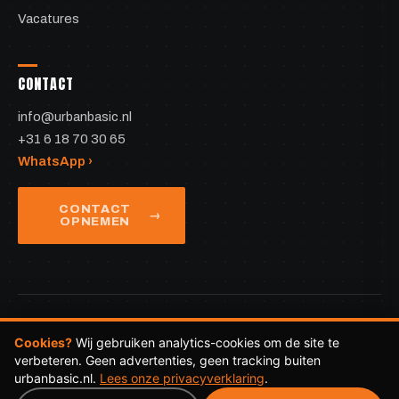
Vacatures
CONTACT
info@urbanbasic.nl
+31 6 18 70 30 65
WhatsApp ›
CONTACT
OPNEMEN
Urban Ecosysteem
DAREcademy
Cookies?
Wij gebruiken analytics-cookies om de site te
© 2026 Urban Basic · KvK 86273337 ·
Privacy
·
Algemene
verbeteren. Geen advertenties, geen tracking buiten
voorwaarden
urbanbasic.nl.
Lees onze privacy­verklaring
.